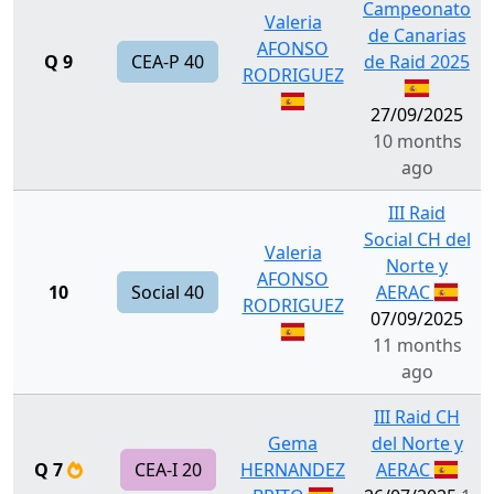
Campeonato
Valeria
de Canarias
AFONSO
Q 9
CEA-P 40
de Raid 2025
RODRIGUEZ
27/09/2025
10 months
ago
III Raid
Social CH del
Valeria
Norte y
AFONSO
10
Social 40
AERAC
RODRIGUEZ
07/09/2025
11 months
ago
III Raid CH
Gema
del Norte y
Q 7
CEA-I 20
HERNANDEZ
AERAC