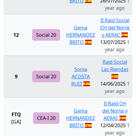
BRITO
26/07/2025
1
year ago
II Raid Social
Gema
CH del Norte
12
Social 20
HERNANDEZ
y AERAC
BRITO
13/07/2025
1
year ago
Raid Social
Sonia
Las Riendas
9
Social 20
ACOSTA
RUIZ
14/06/2025
1
year ago
II Raid CH
Gema
del Norte y
FTQ
CEA-I 20
HERNANDEZ
AERAC
[GA]
BRITO
12/04/2025
1
year ago