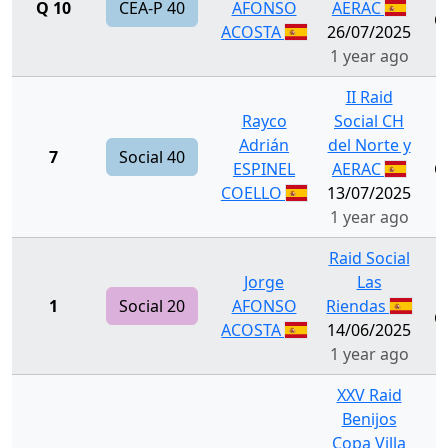
Q 10
CEA-P 40
AFONSO
AERAC
Q
ACOSTA
26/07/2025
1 year ago
II Raid
Rayco
Social CH
Adrián
del Norte y
7
Social 40
ESPINEL
AERAC
Q
COELLO
13/07/2025
1 year ago
Raid Social
Jorge
Las
1
Social 20
AFONSO
Riendas
Q
ACOSTA
14/06/2025
1 year ago
XXV Raid
Benijos
Copa Villa