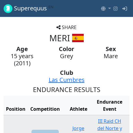
EN
Superequus
SHARE
MERI
Age
Color
Sex
15 years
Grey
Mare
(2011)
Club
Las Cumbres
ENDURANCE RESULTS
Endurance
Position
Competition
Athlete
Event
III Raid CH
Jorge
del Norte y