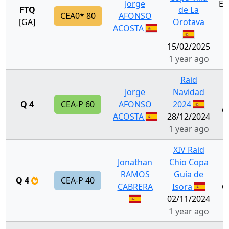
Jorge
El
FTQ
de La
CEA0* 80
AFONSO
I
[GA]
Orotava
ACOSTA
15/02/2025
1 year ago
Raid
Jorge
Navidad
Q 4
CEA-P 60
AFONSO
2024
Q
ACOSTA
28/12/2024
1 year ago
XIV Raid
Jonathan
Chio Copa
RAMOS
Guía de
Q 4
CEA-P 40
CABRERA
Isora
Q
02/11/2024
1 year ago