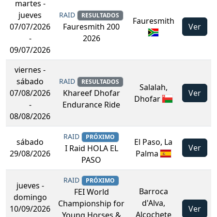
martes
-
jueves
RAID
RESULTADOS
Fauresmith
07/07/2026
Ver
Fauresmith 200
-
2026
09/07/2026
viernes
-
sábado
RAID
RESULTADOS
Salalah,
07/08/2026
Ver
Khareef Dhofar
Dhofar
-
Endurance Ride
08/08/2026
RAID
PRÓXIMO
sábado
El Paso, La
Ver
I Raid HOLA EL
29/08/2026
Palma
PASO
RAID
PRÓXIMO
jueves
-
Barroca
FEI World
domingo
d'Alva,
Championship for
10/09/2026
Ver
Alcochete
Young Horses &