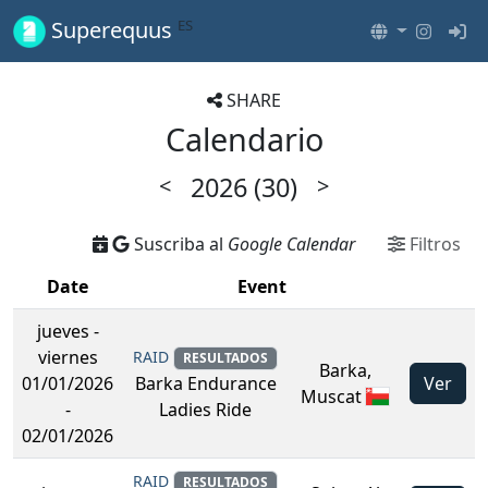
ES
Superequus
SHARE
Calendario
2026 (30)
<
>
Suscriba al
Google Calendar
Filtros
Date
Event
jueves
-
viernes
RAID
RESULTADOS
Barka,
01/01/2026
Ver
Barka Endurance
Muscat
-
Ladies Ride
02/01/2026
RAID
RESULTADOS