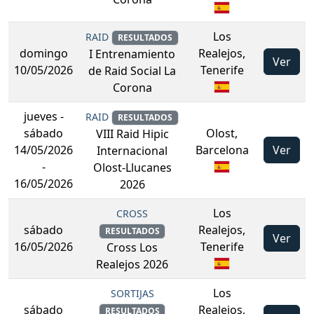
Los
RAID
RESULTADOS
domingo
Realejos,
I Entrenamiento
Ver
10/05/2026
Tenerife
de Raid Social La
Corona
jueves
-
RAID
RESULTADOS
sábado
Olost,
VIII Raid Hipic
14/05/2026
Barcelona
Ver
Internacional
-
Olost-Llucanes
16/05/2026
2026
Los
CROSS
sábado
Realejos,
RESULTADOS
Ver
16/05/2026
Tenerife
Cross Los
Realejos 2026
Los
SORTIJAS
sábado
Realejos,
RESULTADOS