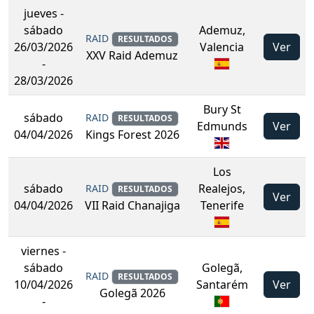
jueves
-
sábado
Ademuz,
RAID
RESULTADOS
26/03/2026
Valencia
Ver
XXV Raid Ademuz
-
28/03/2026
Bury St
sábado
RAID
RESULTADOS
Edmunds
Ver
04/04/2026
Kings Forest 2026
Los
sábado
Realejos,
RAID
RESULTADOS
Ver
04/04/2026
Tenerife
VII Raid Chanajiga
viernes
-
sábado
Golegã,
RAID
RESULTADOS
10/04/2026
Santarém
Ver
Golegã 2026
-