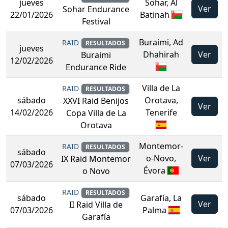
jueves
Sohar, Al
Ver
Sohar Endurance
22/01/2026
Batinah
Festival
Buraimi, Ad
RAID
RESULTADOS
jueves
Dhahirah
Ver
Buraimi
12/02/2026
Endurance Ride
Villa de La
RAID
RESULTADOS
sábado
Orotava,
XXVI Raid Benijos
Ver
14/02/2026
Tenerife
Copa Villa de La
Orotava
Montemor-
RAID
RESULTADOS
sábado
o-Novo,
Ver
IX Raid Montemor
07/03/2026
Évora
o Novo
RAID
RESULTADOS
sábado
Garafía, La
Ver
II Raid Villa de
07/03/2026
Palma
Garafía