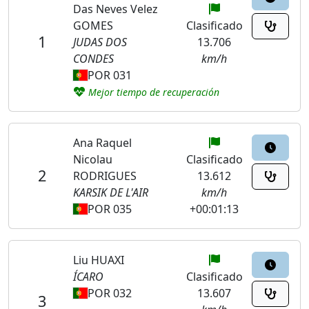
Das Neves Velez
GOMES
Clasificado
1
JUDAS DOS
13.706
CONDES
km/h
POR 031
Mejor tiempo de recuperación
Ana Raquel
Nicolau
Clasificado
2
RODRIGUES
13.612
KARSIK DE L'AIR
km/h
POR 035
+00:01:13
Liu HUAXI
ÍCARO
Clasificado
POR 032
13.607
3