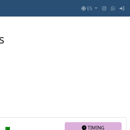
ES
s
TIMING