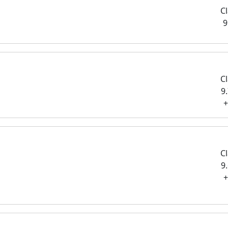
Cl
9
Cl
9
+
Cl
9
+