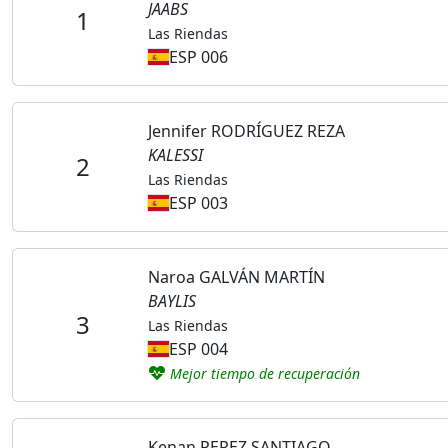
JAABS
1
Las Riendas
ESP 006
Jennifer RODRÍGUEZ REZA
KALESSI
2
Las Riendas
ESP 003
Naroa GALVÁN MARTÍN
BAYLIS
3
Las Riendas
ESP 004
Mejor tiempo de recuperación
Kenan PEREZ SANTIAGO