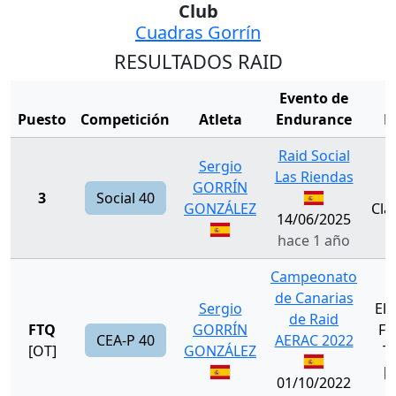
Club
Cuadras Gorrín
RESULTADOS RAID
Evento de
Puesto
Competición
Atleta
Endurance
E
Raid Social
Sergio
Las Riendas
GORRÍN
3
Social 40
GONZÁLEZ
Cla
14/06/2025
hace 1 año
Campeonato
de Canarias
Sergio
El
de Raid
FTQ
GORRÍN
Fu
CEA-P 40
AERAC 2022
[OT]
GONZÁLEZ
T
[
01/10/2022
F