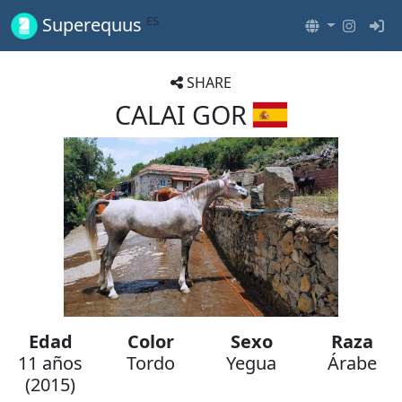
ES
Superequus
SHARE
CALAI GOR
Edad
Color
Sexo
Raza
11 años
Tordo
Yegua
Árabe
(2015)