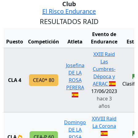
Club
El Risco Endurance
RESULTADOS RAID
Evento de
Puesto
Competición
Atleta
Endurance
Esta
XXIII Raid
Las
Josefina
Cumbres-
DE LA
Dépoca y
CLA 4
CEA0* 80
ROSA
AERAC
Clasif
PERERA
17/06/2023
hace 3
años
XXVIII Raid
Domingo
La Corona
DE LA
CLA
CEA-P 60
ROSA