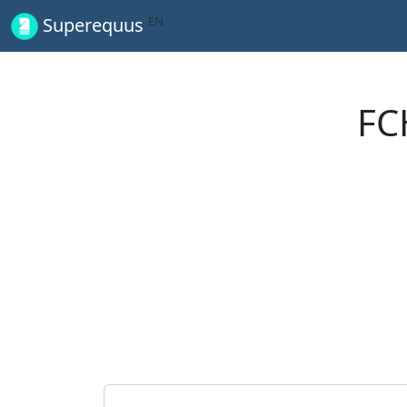
EN
Superequus
FC