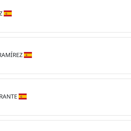
EZ
 RAMÍREZ
URANTE